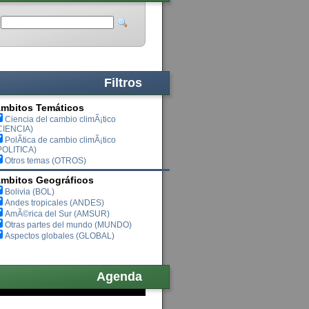
Filtros
mbitos Temáticos
Ciencia del cambio climÃ¡tico
CIENCIA)
PolÃ­tica de cambio climÃ¡tico
POLITICA)
Otros temas (OTROS)
mbitos Geográficos
Bolivia (BOL)
Andes tropicales (ANDES)
AmÃ©rica del Sur (AMSUR)
Otras partes del mundo (MUNDO)
Aspectos globales (GLOBAL)
Agenda