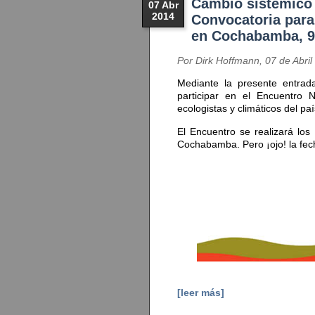
Cambio sistémico 
07 Abr
2014
Convocatoria para
en Cochabamba, 9
Por Dirk Hoffmann, 07 de Abril
Mediante la presente entra
participar en el Encuentro 
ecologistas y climáticos del paí
El Encuentro se realizará lo
Cochabamba. Pero ¡ojo! la fech
[leer más]