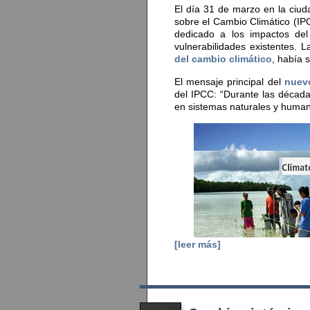
El día 31 de marzo en la ciu
sobre el Cambio Climático (IP
dedicado a los impactos del
vulnerabilidades existentes. 
del cambio climático
, había 
El mensaje principal del
nuev
del IPCC: “Durante las décad
en sistemas naturales y human
[leer más]