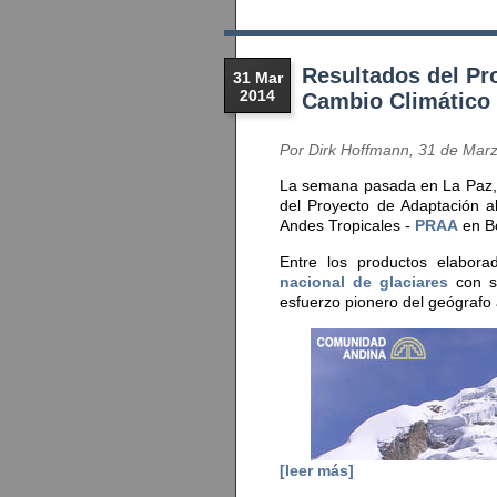
Resultados del Pr
31 Mar
2014
Cambio Climático
Por Dirk Hoffmann, 31 de Mar
La semana pasada en La Paz, 
del Proyecto de Adaptación a
Andes Tropicales -
PRAA
en Bo
Entre los productos elabor
nacional de glaciares
con s
esfuerzo pionero del geógrafo
[leer más]